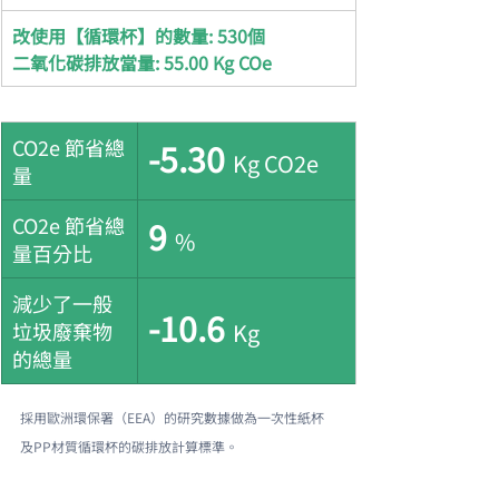
改使用【循環杯】的數量: 530個
二氧化碳排放當量: 
55.00 Kg COe
CO2e 節省總
-5.30 
Kg CO2e
量
CO2e 節省總
9 
%
量百分比
減少了一般
-10.6 
垃圾廢棄物
Kg
的總量
採用歐洲環保署（EEA）的研究數據做為一次性紙杯
及PP材質循環杯的碳排放計算標準。