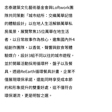
忠泰建築文化藝術基金會與Loftwork團
隊共同策劃「城市結所：交織萬華記憶
的體驗設計」以在地人生活解鎖萬華私
房風景，展覽聚焦15位萬華在地生活
者，以日常故事作為核心，邀集國內外4
組創作團隊，以香氣、聲響與飲食等體
驗媒介，設計3組不同以往的城市遊程，
並於開幕活動採用循環杯、盤子以及餐
具。透過ReEarth循環餐具計畫，企業不
僅展現環保承諾，還能同時享受成本節
約和形象提升的雙重好處，這不僅符合
環保潮流，更是明智之選。