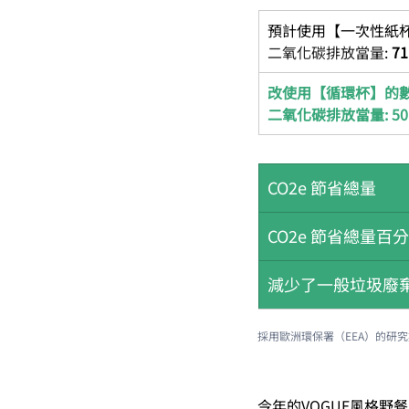
預計使用【一次性紙杯
二氧化碳排放當量
: 
71
改使用【循環杯】的數量
二氧化碳排放當量: 
50
CO2e 節省總量
CO2e 節省總量百
減少了一般垃圾廢
採用歐洲環保署（EEA）的研
今年的VOGUE風格野