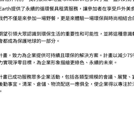
Earth提供了永續的循環餐具租賃服務，讓參加者在享受戶外美
我們不僅是來參加一場野餐，更是來體驗一場環保與時尚相結合
期望引領大眾認識到環保生活的重要性和可能性，並將這種意識
會都成為保護地球的一部分。
具租賃計畫，致力為企業提供可持續且環保的解決方案。計畫以減少7
力實現淨零目標，為企業形象描繪更綠色、永續的未來。
具租賃計畫已成功服務眾多企業活動，包括各類型規模的會議、展覽
後勤事宜。清潔、倉儲、物流配送一應俱全，使企業得以專注於
。